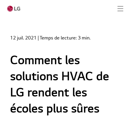
Home
Actualités
12 juil. 2021
| Temps de lecture:
3 min.
Comment les solutions HVAC de LG rendent les
Home
écoles plus sûres
Produits
Comment les
Service
solutions HVAC de
Outils
LG rendent les
Cas
écoles plus sûres
Actualités
Nous contacter