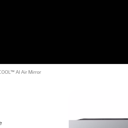
OOL™ AI Air Mirror
e