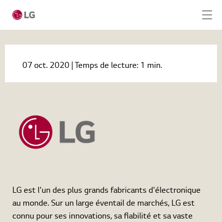
Home
Actualités
07 oct. 2020
| Temps de lecture:
1 min.
LG Air Purification Cassettes zorgen voor een
Home
gezonder binnenklimaat
Produits
Service
Outils
Cas
LG est l'un des plus grands fabricants d'électronique
Actualités
au monde. Sur un large éventail de marchés, LG est
Nous contacter
connu pour ses innovations, sa fiabilité et sa vaste