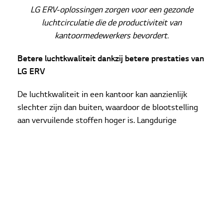
LG ERV-oplossingen zorgen voor een gezonde
luchtcirculatie die de productiviteit van
kantoormedewerkers bevordert.
Betere luchtkwaliteit dankzij betere prestaties van
LG ERV
De luchtkwaliteit in een kantoor kan aanzienlijk
slechter zijn dan buiten, waardoor de blootstelling
aan vervuilende stoffen hoger is. Langdurige
blootstelling aan slechte luchtkwaliteit is schadelijk
voor de productiviteit van kantoormedewerkers en
veroorzaakt vermoeidheid. Hoewel een open raam
kan helpen om een ruimte te ventileren, laat het
ook vervuilende stoffen van buiten toe. Bovendien
is een open raam op extreem warme of koude
dagen onwenselijk. LG ERV-oplossingen stellen je in