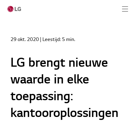
Home
Nieuws
29 okt. 2020
| Leestijd:
5 min.
LG brengt nieuwe waarde in elke toepassing:
Home
kantooroplossingen
Producten
LG brengt nieuwe
LG Academy
waarde in elke
Service
toepassing:
Tools
kantooroplossingen
Cases
Nieuws