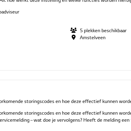
ir: hoe werkt deze instelling en welke functies worden hierbij
padviseur
5
plekken
beschikbaar
Amstelveen
rkomende storingscodes en hoe deze effectief kunnen worden 
orkomende storingscodes en hoe deze effectief kunnen worden
servicemelding – wat doe je vervolgens? Heeft de melding een t