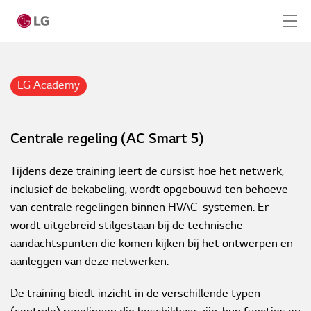
Home
Academy
LG Academy
Training
Home
Centrale regeling (AC Smart 5)
Producten
Centrale regeling (AC Smart 5)
LG Academy
Tijdens deze training leert de cursist hoe het netwerk,
inclusief de bekabeling, wordt opgebouwd ten behoeve
Service
van centrale regelingen binnen HVAC-systemen. Er
wordt uitgebreid stilgestaan bij de technische
Tools
aandachtspunten die komen kijken bij het ontwerpen en
aanleggen van deze netwerken.
Cases
De training biedt inzicht in de verschillende typen
Nieuws