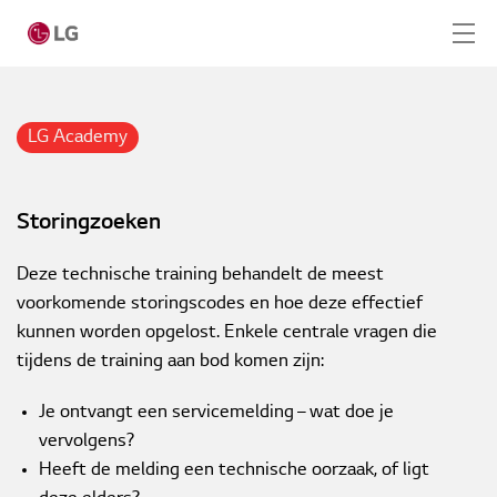
Home
Academy
LG Academy
Training
Home
Storingzoeken
Producten
Storingzoeken
LG Academy
Deze technische training behandelt de meest
voorkomende storingscodes en hoe deze effectief
Service
kunnen worden opgelost. Enkele centrale vragen die
tijdens de training aan bod komen zijn:
Tools
Je ontvangt een servicemelding – wat doe je
Cases
vervolgens?
Heeft de melding een technische oorzaak, of ligt
Nieuws