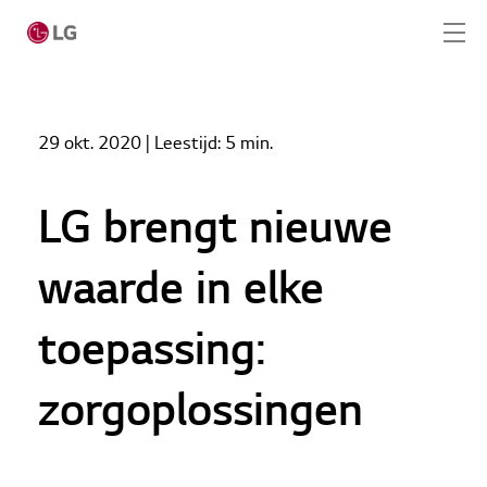
Home
Nieuws
29 okt. 2020
| Leestijd:
5 min.
LG brengt nieuwe waarde in elke toepassing:
Home
zorgoplossingen
Producten
LG brengt nieuwe
LG Academy
waarde in elke
Service
toepassing:
Tools
zorgoplossingen
Cases
Nieuws