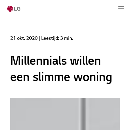
Home
Nieuws
21 okt. 2020
| Leestijd:
3 min.
Millennials willen een slimme woning
Home
Producten
Millennials willen
LG Academy
een slimme woning
Service
Tools
Cases
Nieuws