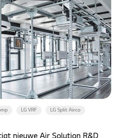
omp
LG VRF
LG Split Airco
tigt nieuwe Air Solution R&D