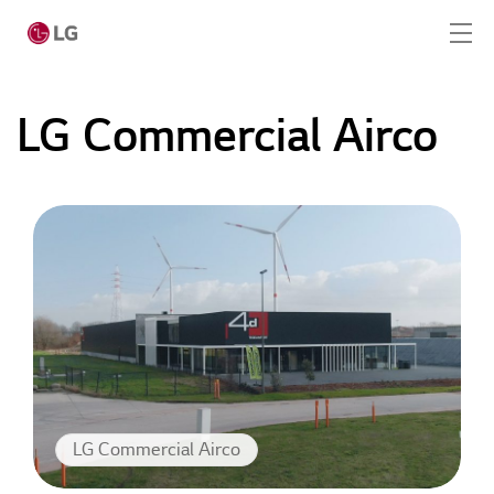
LG Commercial Airco
Home
Producten
LG Academy
Service
Tools
Cases
LG Commercial Airco
Nieuws