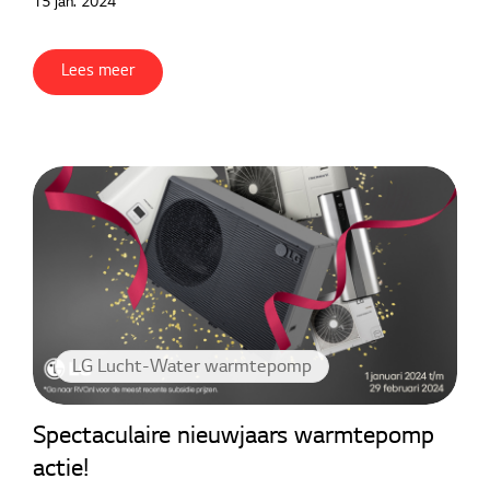
15 jan. 2024
Lees meer
LG Lucht-Water warmtepomp
Spectaculaire nieuwjaars warmtepomp
actie!