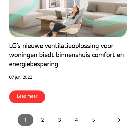
LG’s nieuwe ventilatieoplossing voor
woningen biedt binnenshuis comfort en
energiebesparing
07 jun. 2022
Lees meer
1
2
3
4
5
...